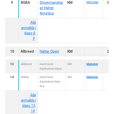
9
NSBA
Showmanship
KM
Mönster
300,
at Halter
Amateur
Alla
anmälda i
klass 8,
9
10
Allbreed
Halter Open
KM
200,
13
Allbreed
Hunt Seat
KM
Mönster
200,
Equitation Open
14
NSBA
Hunt Seat
KM
Mönster
300,
Equitation Non
Pro
Alla
anmälda i
klass 13,
14