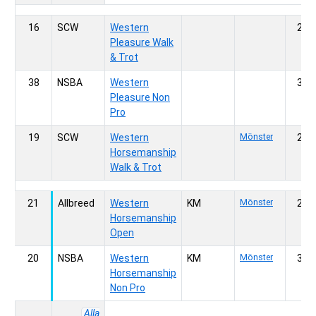
16
SCW
Western
200,
Pleasure Walk
& Trot
38
NSBA
Western
300,
Pleasure Non
Pro
19
SCW
Western
Mönster
200,
Horsemanship
Walk & Trot
21
Allbreed
Western
KM
Mönster
200,
Horsemanship
Open
20
NSBA
Western
KM
Mönster
300,
Horsemanship
Non Pro
Alla