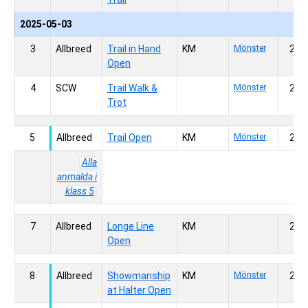
2025-05-03
3
Allbreed
Trail in Hand
KM
Mönster
200,
Open
4
SCW
Trail Walk &
Mönster
200,
Trot
5
Allbreed
Trail Open
KM
Mönster
200,
Alla
anmälda i
klass 5
7
Allbreed
Longe Line
KM
200,
Open
8
Allbreed
Showmanship
KM
Mönster
200,
at Halter Open