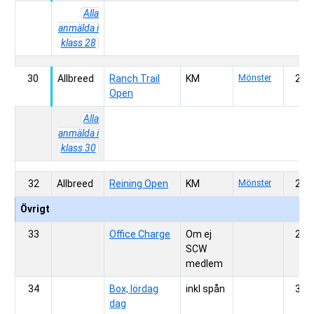
Alla
anmälda i
klass 28
30
Allbreed
Ranch Trail
KM
Mönster
200,
Open
Alla
anmälda i
klass 30
32
Allbreed
Reining Open
KM
Mönster
200,
Övrigt
33
Office Charge
Om ej 
200,
SCW 
medlem
34
Box, lördag
inkl spån
300,
dag