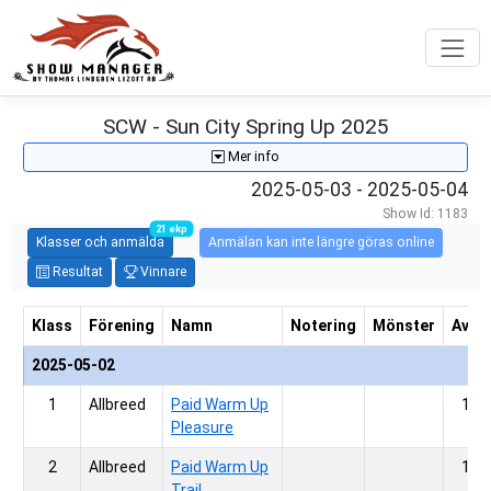
SCW - Sun City Spring Up 2025
Mer info
2025-05-03
- 2025-05-04
Show Id: 1183
21 ekp
Klasser och anmälda
Anmälan kan inte längre göras online
Resultat
Vinnare
Klass
Förening
Namn
Notering
Mönster
Avgif
2025-05-02
1
Allbreed
Paid Warm Up
100,
Pleasure
2
Allbreed
Paid Warm Up
100,
Trail