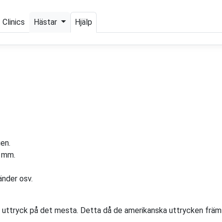
Clinics
Hästar
Hjälp
en.
t mm.
änder osv.
ttryck på det mesta. Detta då de amerikanska uttrycken främst 