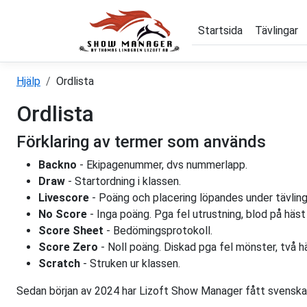
Startsida
Tävlingar
Hjälp
Ordlista
Ordlista
Förklaring av termer som används
Backno
- Ekipagenummer, dvs nummerlapp.
Draw
- Startordning i klassen.
Livescore
- Poäng och placering löpandes under tävling
No Score
- Inga poäng. Pga fel utrustning, blod på häs
Score Sheet
- Bedömingsprotokoll.
Score Zero
- Noll poäng. Diskad pga fel mönster, två h
Scratch
- Struken ur klassen.
Sedan början av 2024 har Lizoft Show Manager fått svenska u